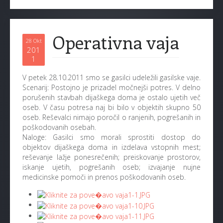
Operativna vaja
28 Okt
201
1
V petek 28.10.2011 smo se gasilci udeležili gasilske vaje.
Scenarij: Postojno je prizadel močnejši potres. V delno
porušenih stavbah dijaškega doma je ostalo ujetih več
oseb. V času potresa naj bi bilo v objektih skupno 50
oseb. Reševalci nimajo poročil o ranjenih, pogrešanih in
poškodovanih osebah.
Naloge: Gasilci smo morali sprostiti dostop do
objektov dijaškega doma in izdelava vstopnih mest;
reševanje lažje ponesrečenih; preiskovanje prostorov,
iskanje ujetih, pogrešanih oseb; izvajanje nujne
medicinske pomoči in prenos poškodovanih oseb.