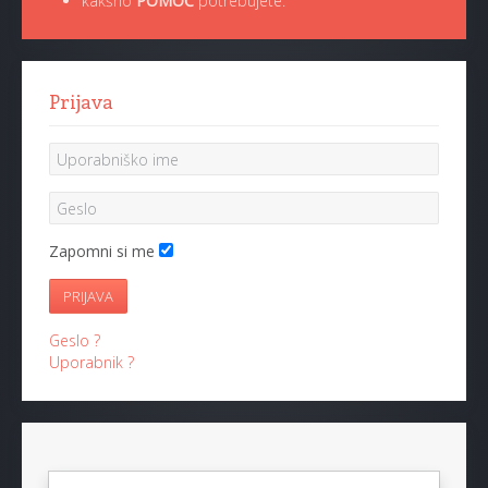
kakšno
POMOČ
potrebujete.
Prijava
Zapomni si me
PRIJAVA
Geslo ?
Uporabnik ?