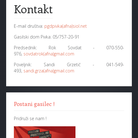
Kontakt
E-mail društva:
pgdpivka(afna)siol.net
Gasilski dom Pivka: 05/757-20-91
Predsednik: Rok Sovdat - 070-550-
976,
sovdatrok(afna)gmail.com
Poveljnik: Sandi Grzetič - 041-549-
493,
sandi.grza(afna)gmail.com
Postani gasilec !
Pridruži se nam !