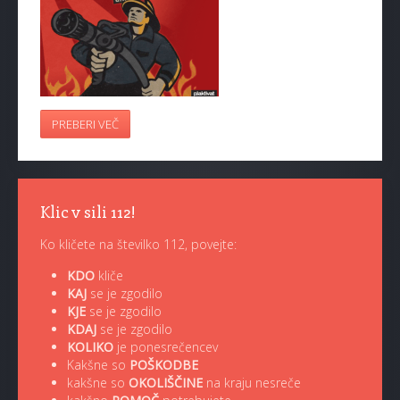
PREBERI VEČ
Klic v sili 112!
Ko kličete na številko 112, povejte:
KDO
kliče
KAJ
se je zgodilo
KJE
se je zgodilo
KDAJ
se je zgodilo
KOLIKO
je ponesrečencev
Kakšne so
POŠKODBE
kakšne so
OKOLIŠČINE
na kraju nesreče