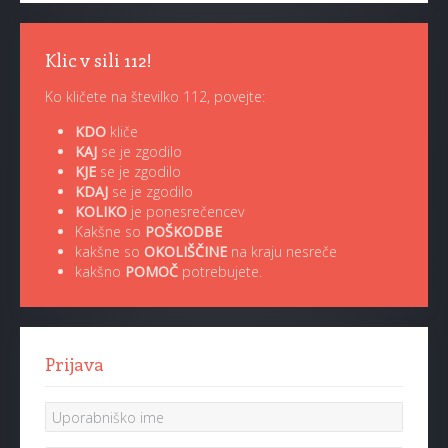
Klic v sili 112!
Ko kličete na številko 112, povejte:
KDO
kliče
KAJ
se je zgodilo
KJE
se je zgodilo
KDAJ
se je zgodilo
KOLIKO
je ponesrečencev
Kakšne so
POŠKODBE
kakšne so
OKOLIŠČINE
na kraju nesreče
kakšno
POMOČ
potrebujete.
Prijava