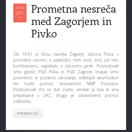
Prometna nesreča
23 Dec
201
med Zagorjem in
1
Pivko
Ob 16.41 je blizu naselja Zagorje, občina Pivka, v
prometni nesreči z udeležbo treh vozil, eno od teh,
kombinirano, zapeljalo v obcestni jarek. Posredovali
smo gasilci PGD Pivka in PGD Zagorje. Izvajali smo
prometno in požarno varovanje, odklopili akumulator
ter nudili pomoč reševalcem NMP Postojna.
Poškodovali sta se dve osebi, vendar je bila le ena
prepeljana v UKC, druga je zdravstveno pomoč
odklonila.
PREBERI VEČ