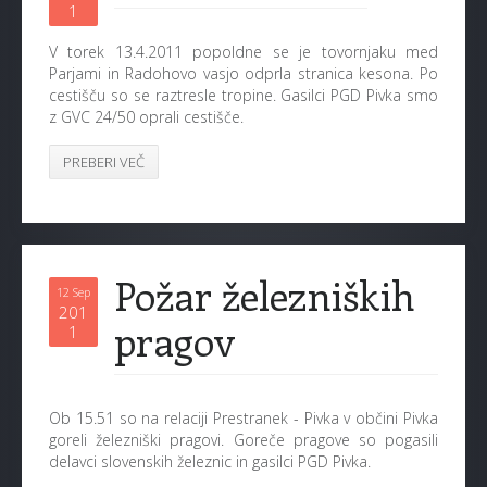
1
V torek 13.4.2011 popoldne se je tovornjaku med
Parjami in Radohovo vasjo odprla stranica kesona. Po
cestišču so se raztresle tropine. Gasilci PGD Pivka smo
z GVC 24/50 oprali cestišče.
PREBERI VEČ
Požar železniških
12 Sep
201
pragov
1
Ob 15.51 so na relaciji Prestranek - Pivka v občini Pivka
goreli železniški pragovi. Goreče pragove so pogasili
delavci slovenskih železnic in gasilci PGD Pivka.