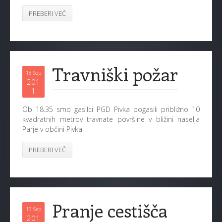
PREBERI VEČ
Travniški požar
18 Sep
201
1
Ob 18.35 smo gasilci PGD Pivka pogasili približno 10
kvadratnih metrov travnate površine v bližini naselja
Parje v občini Pivka.
PREBERI VEČ
Pranje cestišča
13 Sep
201