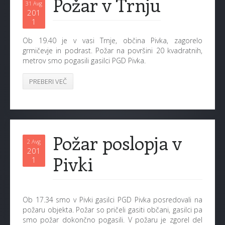
Požar v Trnju
31 Avg
201
1
Ob 19.40 je v vasi Trnje, občina Pivka, zagorelo
grmičevje in podrast. Požar na površini 20 kvadratnih,
metrov smo pogasili gasilci PGD Pivka.
PREBERI VEČ
Požar poslopja v
2 Avg
201
Pivki
1
Ob 17.34 smo v Pivki gasilci PGD Pivka posredovali na
požaru objekta. Požar so pričeli gasiti občani, gasilci pa
smo požar dokončno pogasili. V požaru je zgorel del