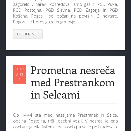
zagorelo v naravi. Posredovali smo gasilci PGD Pivka,
PGD Postojna, PGD Slavina, PGD Zagorje in PGD
Košana. Pogasili so požar na površini 3 hektare.
Pogorel je borov gozd in grmovje.
PREBERI VEČ
Prometna nesreča
8 Okt
201
med Prestrankom
1
in Selcami
Ob 14.44 sta med naseljema Prestranek in Selce,
občina Postojna, trčili osebni vozili. V nesreči je ena
oseba izgubila življenje, pet oseb pa se je poškodovalo.