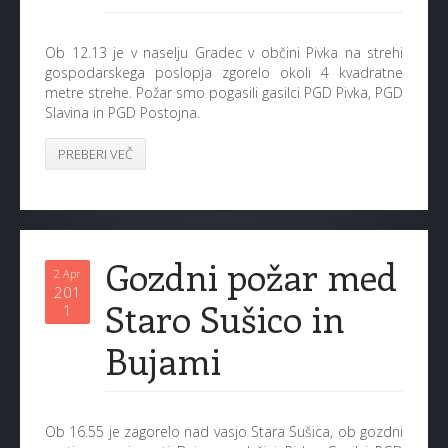
Ob 12.13 je v naselju Gradec v občini Pivka na strehi
gospodarskega poslopja zgorelo okoli 4 kvadratne
metre strehe. Požar smo pogasili gasilci PGD Pivka, PGD
Slavina in PGD Postojna.
PREBERI VEČ
Gozdni požar med
2 Apr
201
Staro Sušico in
1
Bujami
Ob 16.55 je zagorelo nad vasjo Stara Sušica, ob gozdni