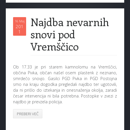
Najdba nevarnih
16 Maj
201
snovi pod
1
Vremščico
Ob 17.33 je pri starem kamnolomu na Vremščici,
občina Pivka, občan našel osem plastenk z neznano,
smrdečo snovjo. Gasilci PGD Pivka in PGD Postojna
smo na kraju dogodka pregledali najdbo ter ugotovili,
da ni prišlo do iztekanja in onesnaženja okolja, zaradi
česar intervencija ni bila potrebna. Postopke v zvezi z
najdbo je prevzela policija.
PREBERI VEČ