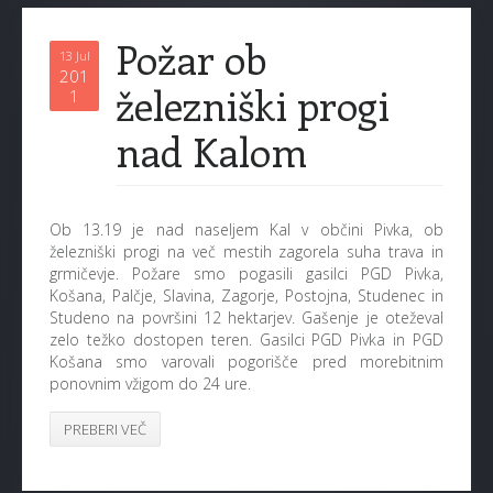
Požar ob
13 Jul
201
železniški progi
1
nad Kalom
Ob 13.19 je nad naseljem Kal v občini Pivka, ob
železniški progi na več mestih zagorela suha trava in
grmičevje. Požare smo pogasili gasilci PGD Pivka,
Košana, Palčje, Slavina, Zagorje, Postojna, Studenec in
Studeno na površini 12 hektarjev. Gašenje je oteževal
zelo težko dostopen teren. Gasilci PGD Pivka in PGD
Košana smo varovali pogorišče pred morebitnim
ponovnim vžigom do 24 ure.
PREBERI VEČ