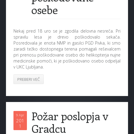
osebe
Nekaj pred 18 uro se je zgodila delovna nesreča. Pri
spravilu lesa je drevo poškodovalo sekača.
Posredovala je enota NMP in gasilci PGD Pivka, ki smo
zaradi težko dostopnega terena pomagali reševalcem
pri prenosu poškodovane osebo do helikopterja nujne
medicinske pomoči, ki je poškodovano osebo odpeljal
v UKC Ljubljana.
PREBERI VEČ
Požar poslopja v
9 Apr
201
Gradcu
1