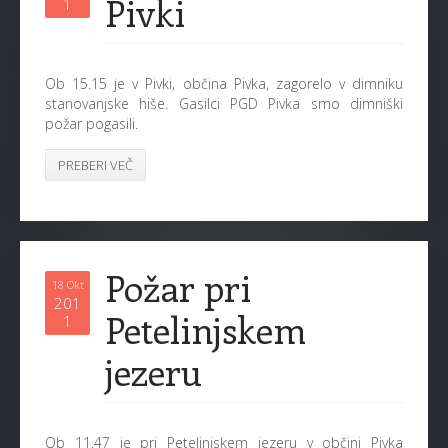
Pivki
1
Ob 15.15 je v Pivki, občina Pivka, zagorelo v dimniku
stanovanjske hiše. Gasilci PGD Pivka smo dimniški
požar pogasili.
PREBERI VEČ
Požar pri
18 Okt
201
Petelinjskem
1
jezeru
Ob 11.47 je pri Petelinjskem jezeru v občini Pivka