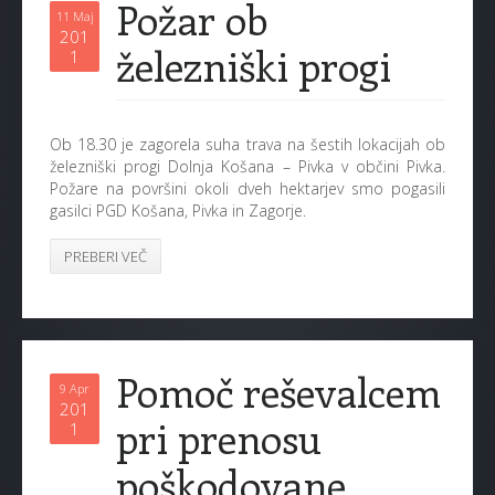
Požar ob
11 Maj
201
železniški progi
1
Ob 18.30 je zagorela suha trava na šestih lokacijah ob
železniški progi Dolnja Košana – Pivka v občini Pivka.
Požare na površini okoli dveh hektarjev smo pogasili
gasilci PGD Košana, Pivka in Zagorje.
PREBERI VEČ
Pomoč reševalcem
9 Apr
201
pri prenosu
1
poškodovane