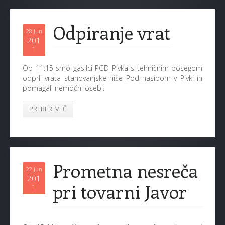
Odpiranje vrat
28 Jun
201
1
Ob 11.15 smo gasilci PGD Pivka s tehničnim posegom
odprli vrata stanovanjske hiše Pod nasipom v Pivki in
pomagali nemočni osebi.
PREBERI VEČ
Prometna nesreča
22 Jun
201
pri tovarni Javor
1