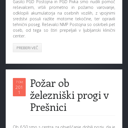
Gasilci PGD Postojna in PGD Pivka smo nudili pomoč
reševalcem, vršili prometno in požarno varovanje,
odklopili akumulatorja na osebnih vozilih, z vpojnimi
sredstvi posuli razlite motorne tekočine, ter opravili
tehnični poseg. Reševalci NMP Postojna so oskrbeli pet
oseb, od tega so štiri prepeljali v ljubljanski klinični
center.
PREBERI VEČ
Požar ob
7 Okt
201
železniški progi v
1
Prešnici
Ob 6.50 smo s centra za obveščanje dobili poziv, da je