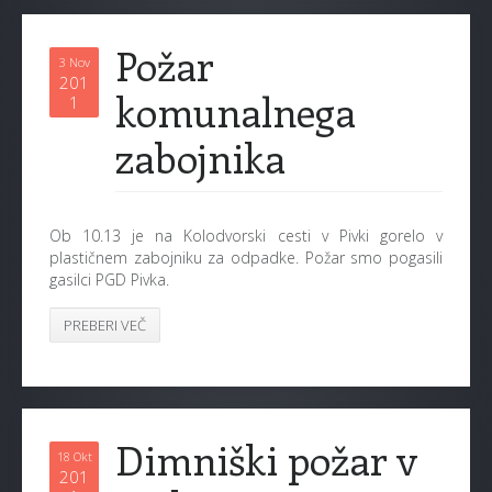
Požar
3 Nov
201
komunalnega
1
zabojnika
Ob 10.13 je na Kolodvorski cesti v Pivki gorelo v
plastičnem zabojniku za odpadke. Požar smo pogasili
gasilci PGD Pivka.
PREBERI VEČ
Dimniški požar v
18 Okt
201