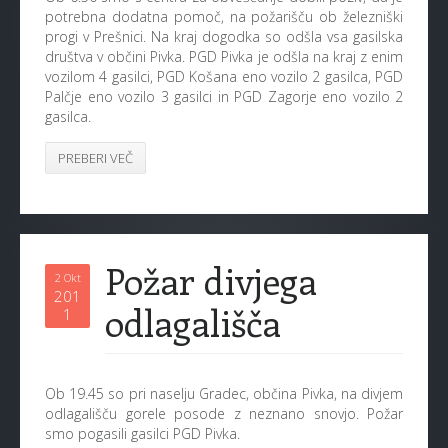
potrebna dodatna pomoč, na požarišču ob železniški
progi v Prešnici. Na kraj dogodka so odšla vsa gasilska
društva v občini Pivka. PGD Pivka je odšla na kraj z enim
vozilom 4 gasilci, PGD Košana eno vozilo 2 gasilca, PGD
Palčje eno vozilo 3 gasilci in PGD Zagorje eno vozilo 2
gasilca.
PREBERI VEČ
Požar divjega
2 Okt
201
odlagališča
1
Ob 19.45 so pri naselju Gradec, občina Pivka, na divjem
odlagališču gorele posode z neznano snovjo. Požar
smo pogasili gasilci PGD Pivka.