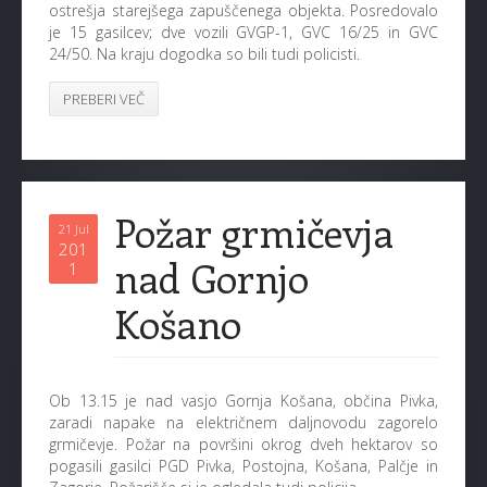
ostrešja starejšega zapuščenega objekta. Posredovalo
je 15 gasilcev; dve vozili GVGP-1, GVC 16/25 in GVC
24/50. Na kraju dogodka so bili tudi policisti.
PREBERI VEČ
Požar grmičevja
21 Jul
201
nad Gornjo
1
Košano
Ob 13.15 je nad vasjo Gornja Košana, občina Pivka,
zaradi napake na električnem daljnovodu zagorelo
grmičevje. Požar na površini okrog dveh hektarov so
pogasili gasilci PGD Pivka, Postojna, Košana, Palčje in