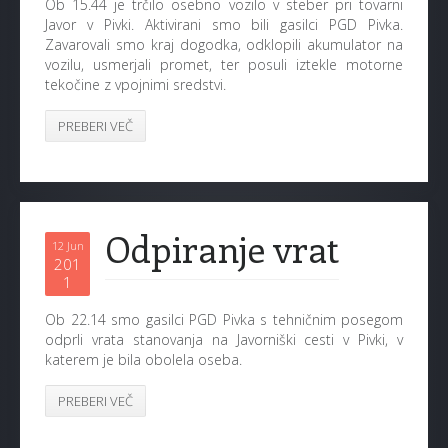
Ob 15.44 je trčilo osebno vozilo v steber pri tovarni
Javor v Pivki. Aktivirani smo bili gasilci PGD Pivka.
Zavarovali smo kraj dogodka, odklopili akumulator na
vozilu, usmerjali promet, ter posuli iztekle motorne
tekočine z vpojnimi sredstvi.
PREBERI VEČ
Odpiranje vrat
12 Jun
201
1
Ob 22.14 smo gasilci PGD Pivka s tehničnim posegom
odprli vrata stanovanja na Javorniški cesti v Pivki, v
katerem je bila obolela oseba.
PREBERI VEČ