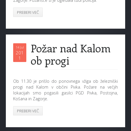
Zagorje. Požarišče si je ogledala tudi policija.
PREBERI VEČ
Požar nad Kalom
14 Jul
201
ob progi
1
Ob 11.30 je prišlo do ponovnega vžiga ob železniški
progi nad Kalom v občini Pivka. Požare na večjih
lokacijah smo pogasili gasilci PGD Pivka, Postojna,
Košana in Zagorje.
PREBERI VEČ